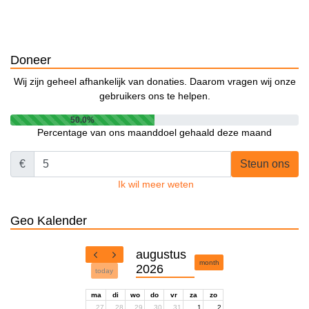
Doneer
Wij zijn geheel afhankelijk van donaties. Daarom vragen wij onze
gebruikers ons te helpen.
50.0%
Percentage van ons maanddoel gehaald deze maand
€
Steun ons
Ik wil meer weten
Geo Kalender
augustus
month
2026
today
ma
di
wo
do
vr
za
zo
27
28
29
30
31
1
2