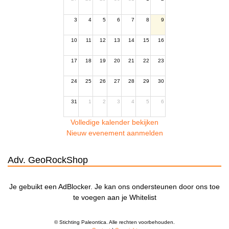
3
4
5
6
7
8
9
10
11
12
13
14
15
16
17
18
19
20
21
22
23
24
25
26
27
28
29
30
31
1
2
3
4
5
6
Volledige kalender bekijken
Nieuw evenement aanmelden
Adv. GeoRockShop
Je gebuikt een AdBlocker. Je kan ons ondersteunen door ons toe
te voegen aan je Whitelist
© Stichting Paleontica. Alle rechten voorbehouden.