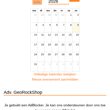
2026
today
ma
di
wo
do
vr
za
zo
27
28
29
30
31
1
2
3
4
5
6
7
8
9
10
11
12
13
14
15
16
17
18
19
20
21
22
23
24
25
26
27
28
29
30
31
1
2
3
4
5
6
Volledige kalender bekijken
Nieuw evenement aanmelden
Adv. GeoRockShop
Je gebuikt een AdBlocker. Je kan ons ondersteunen door ons toe