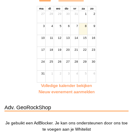
ma
di
wo
do
vr
za
zo
27
28
29
30
31
1
2
3
4
5
6
7
8
9
10
11
12
13
14
15
16
17
18
19
20
21
22
23
24
25
26
27
28
29
30
31
1
2
3
4
5
6
Volledige kalender bekijken
Nieuw evenement aanmelden
Adv. GeoRockShop
Je gebuikt een AdBlocker. Je kan ons ondersteunen door ons toe
te voegen aan je Whitelist