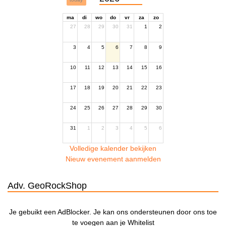
ma
di
wo
do
vr
za
zo
27
28
29
30
31
1
2
3
4
5
6
7
8
9
10
11
12
13
14
15
16
17
18
19
20
21
22
23
24
25
26
27
28
29
30
31
1
2
3
4
5
6
Volledige kalender bekijken
Nieuw evenement aanmelden
Adv. GeoRockShop
Je gebuikt een AdBlocker. Je kan ons ondersteunen door ons toe
te voegen aan je Whitelist