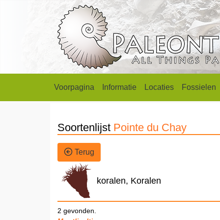
Voorpagina
Informatie
Locaties
Fossielen
Soortenlijst
Pointe du Chay
Terug
koralen, Koralen
2 gevonden.