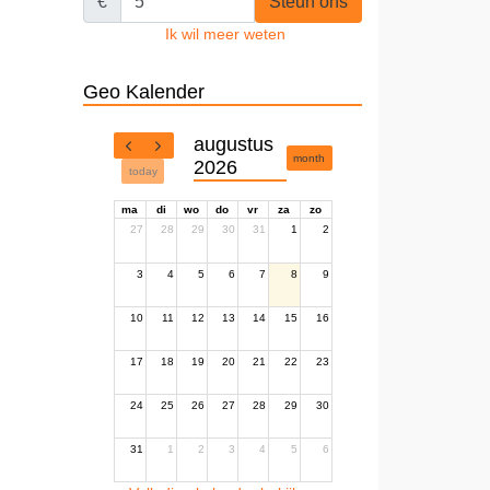
€
Steun ons
Ik wil meer weten
Geo Kalender
augustus
month
2026
today
ma
di
wo
do
vr
za
zo
27
28
29
30
31
1
2
3
4
5
6
7
8
9
10
11
12
13
14
15
16
17
18
19
20
21
22
23
24
25
26
27
28
29
30
31
1
2
3
4
5
6