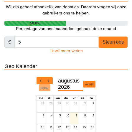
Wij zijn geheel afhankelijk van donaties. Daarom vragen wij onze
gebruikers ons te helpen.
50.0%
Percentage van ons maanddoel gehaald deze maand
€
Steun ons
Ik wil meer weten
Geo Kalender
augustus
month
2026
today
ma
di
wo
do
vr
za
zo
27
28
29
30
31
1
2
3
4
5
6
7
8
9
10
11
12
13
14
15
16