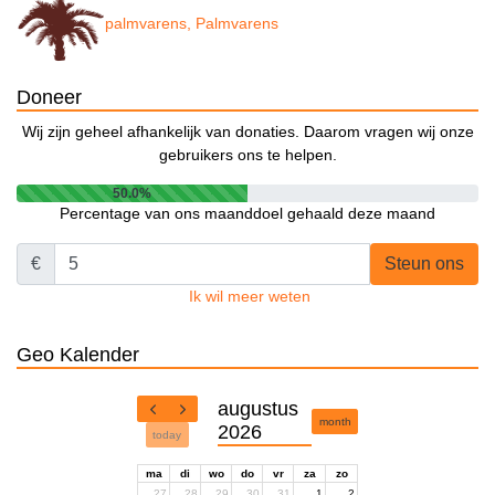
palmvarens, Palmvarens
Doneer
Wij zijn geheel afhankelijk van donaties. Daarom vragen wij onze
gebruikers ons te helpen.
50.0%
Percentage van ons maanddoel gehaald deze maand
€
Steun ons
Ik wil meer weten
Geo Kalender
augustus
month
2026
today
ma
di
wo
do
vr
za
zo
27
28
29
30
31
1
2