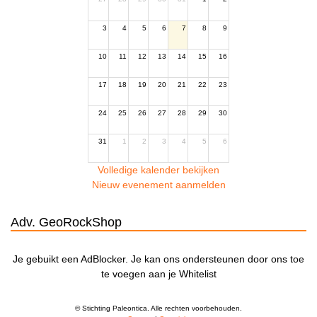
3
4
5
6
7
8
9
10
11
12
13
14
15
16
17
18
19
20
21
22
23
24
25
26
27
28
29
30
31
1
2
3
4
5
6
Volledige kalender bekijken
Nieuw evenement aanmelden
Adv. GeoRockShop
Je gebuikt een AdBlocker. Je kan ons ondersteunen door ons toe
te voegen aan je Whitelist
© Stichting Paleontica. Alle rechten voorbehouden.