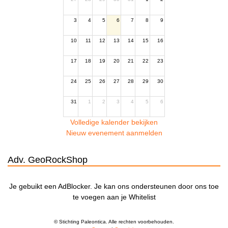
3
4
5
6
7
8
9
10
11
12
13
14
15
16
17
18
19
20
21
22
23
24
25
26
27
28
29
30
31
1
2
3
4
5
6
Volledige kalender bekijken
Nieuw evenement aanmelden
Adv. GeoRockShop
Je gebuikt een AdBlocker. Je kan ons ondersteunen door ons toe
te voegen aan je Whitelist
© Stichting Paleontica. Alle rechten voorbehouden.