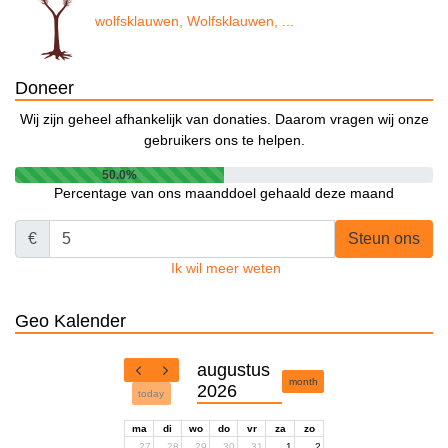
wolfsklauwen, Wolfsklauwen, ...
Doneer
Wij zijn geheel afhankelijk van donaties. Daarom vragen wij onze
gebruikers ons te helpen.
50.0%
Percentage van ons maanddoel gehaald deze maand
€
Steun ons
Ik wil meer weten
Geo Kalender
augustus
month
2026
today
ma
di
wo
do
vr
za
zo
27
28
29
30
31
1
2