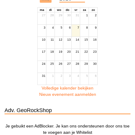
ma
di
wo
do
vr
za
zo
27
28
29
30
31
1
2
3
4
5
6
7
8
9
10
11
12
13
14
15
16
17
18
19
20
21
22
23
24
25
26
27
28
29
30
31
1
2
3
4
5
6
Volledige kalender bekijken
Nieuw evenement aanmelden
Adv. GeoRockShop
Je gebuikt een AdBlocker. Je kan ons ondersteunen door ons toe
te voegen aan je Whitelist