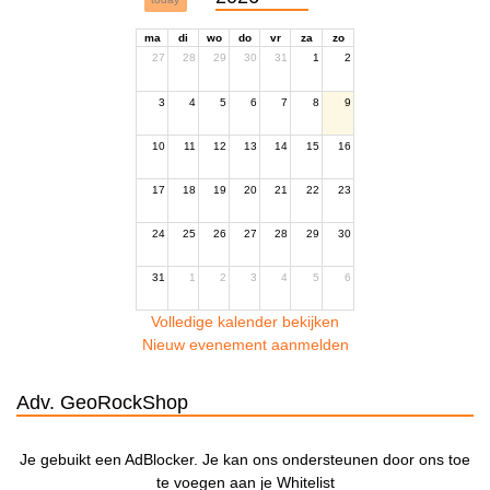
ma
di
wo
do
vr
za
zo
27
28
29
30
31
1
2
3
4
5
6
7
8
9
10
11
12
13
14
15
16
17
18
19
20
21
22
23
24
25
26
27
28
29
30
31
1
2
3
4
5
6
Volledige kalender bekijken
Nieuw evenement aanmelden
Adv. GeoRockShop
Je gebuikt een AdBlocker. Je kan ons ondersteunen door ons toe
te voegen aan je Whitelist