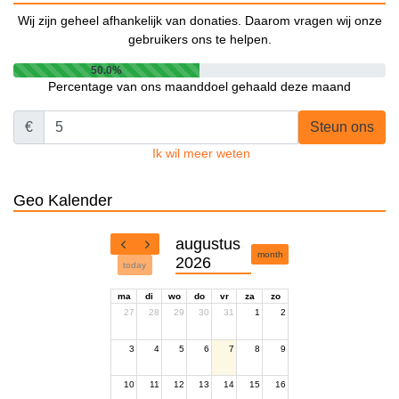
Wij zijn geheel afhankelijk van donaties. Daarom vragen wij onze
gebruikers ons te helpen.
50.0%
Percentage van ons maanddoel gehaald deze maand
€
Steun ons
Ik wil meer weten
Geo Kalender
augustus
month
2026
today
ma
di
wo
do
vr
za
zo
27
28
29
30
31
1
2
3
4
5
6
7
8
9
10
11
12
13
14
15
16