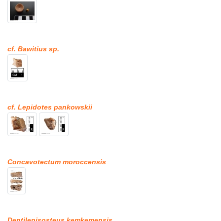
cf. Bawitius sp.
cf. Lepidotes pankowskii
Concavotectum moroccensis
Dentilepisosteus kemkemensis