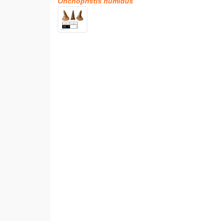
Onchopristis numidus