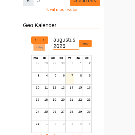
€
Steun ons
Ik wil meer weten
Geo Kalender
augustus
month
2026
today
ma
di
wo
do
vr
za
zo
27
28
29
30
31
1
2
3
4
5
6
7
8
9
10
11
12
13
14
15
16
17
18
19
20
21
22
23
24
25
26
27
28
29
30
31
1
2
3
4
5
6