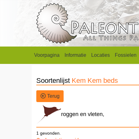
Voorpagina
Informatie
Locaties
Fossielen
Soortenlijst
Kem Kem beds
Terug
roggen en vleten,
1 gevonden.