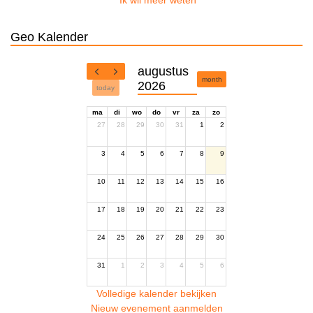
Ik wil meer weten
Geo Kalender
augustus
month
2026
today
ma
di
wo
do
vr
za
zo
27
28
29
30
31
1
2
3
4
5
6
7
8
9
10
11
12
13
14
15
16
17
18
19
20
21
22
23
24
25
26
27
28
29
30
31
1
2
3
4
5
6
Volledige kalender bekijken
Nieuw evenement aanmelden