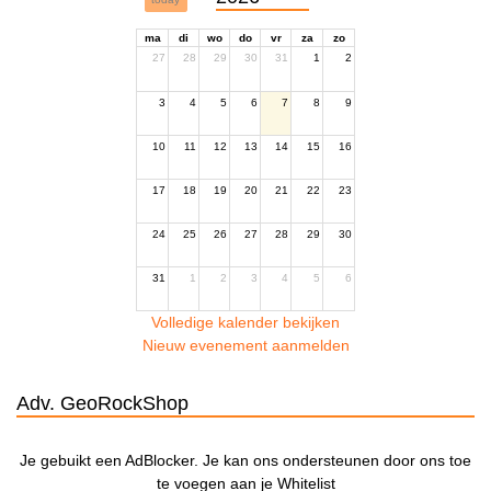
ma
di
wo
do
vr
za
zo
27
28
29
30
31
1
2
3
4
5
6
7
8
9
10
11
12
13
14
15
16
17
18
19
20
21
22
23
24
25
26
27
28
29
30
31
1
2
3
4
5
6
Volledige kalender bekijken
Nieuw evenement aanmelden
Adv. GeoRockShop
Je gebuikt een AdBlocker. Je kan ons ondersteunen door ons toe
te voegen aan je Whitelist