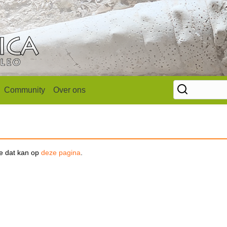
Community
Over ons
se dat kan op
deze pagina
.