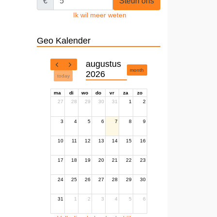
€
Steun ons
Ik wil meer weten
Geo Kalender
augustus
month
2026
today
ma
di
wo
do
vr
za
zo
27
28
29
30
31
1
2
3
4
5
6
7
8
9
10
11
12
13
14
15
16
17
18
19
20
21
22
23
24
25
26
27
28
29
30
31
1
2
3
4
5
6