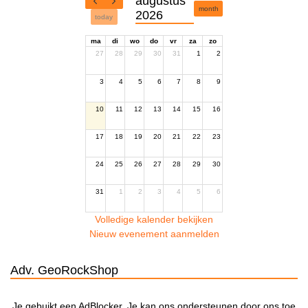
augustus
month
2026
today
ma
di
wo
do
vr
za
zo
27
28
29
30
31
1
2
3
4
5
6
7
8
9
10
11
12
13
14
15
16
17
18
19
20
21
22
23
24
25
26
27
28
29
30
31
1
2
3
4
5
6
Volledige kalender bekijken
Nieuw evenement aanmelden
Adv. GeoRockShop
Je gebuikt een AdBlocker. Je kan ons ondersteunen door ons toe