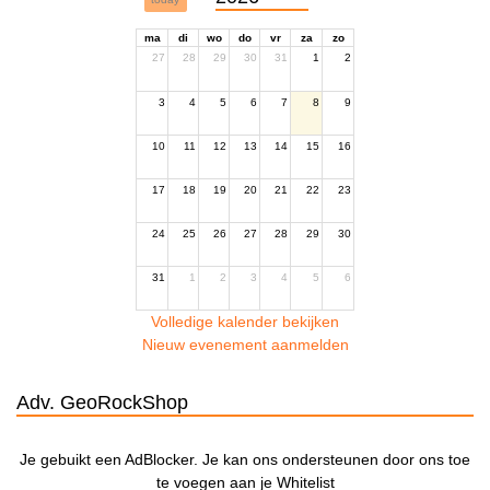
ma
di
wo
do
vr
za
zo
27
28
29
30
31
1
2
3
4
5
6
7
8
9
10
11
12
13
14
15
16
17
18
19
20
21
22
23
24
25
26
27
28
29
30
31
1
2
3
4
5
6
Volledige kalender bekijken
Nieuw evenement aanmelden
Adv. GeoRockShop
Je gebuikt een AdBlocker. Je kan ons ondersteunen door ons toe
te voegen aan je Whitelist