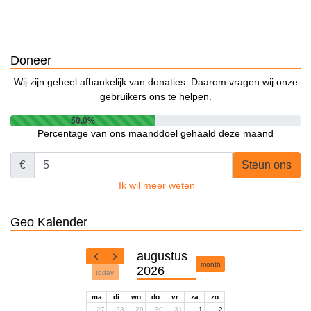
Doneer
Wij zijn geheel afhankelijk van donaties. Daarom vragen wij onze
gebruikers ons te helpen.
50.0%
Percentage van ons maanddoel gehaald deze maand
€
Steun ons
Ik wil meer weten
Geo Kalender
augustus
month
2026
today
ma
di
wo
do
vr
za
zo
27
28
29
30
31
1
2