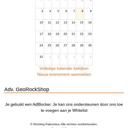
3
4
5
6
7
8
9
10
11
12
13
14
15
16
17
18
19
20
21
22
23
24
25
26
27
28
29
30
31
1
2
3
4
5
6
Volledige kalender bekijken
Nieuw evenement aanmelden
Adv. GeoRockShop
Je gebuikt een AdBlocker. Je kan ons ondersteunen door ons toe
te voegen aan je Whitelist
© Stichting Paleontica. Alle rechten voorbehouden.