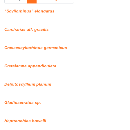
“Scyliorhinus” elongatus
Carcharias aff. gracilis
Crassescyliorhinus germanicus
Cretalamna appendiculata
Delpitoscyllium planum
Gladioserratus sp.
Heptranchias howelli