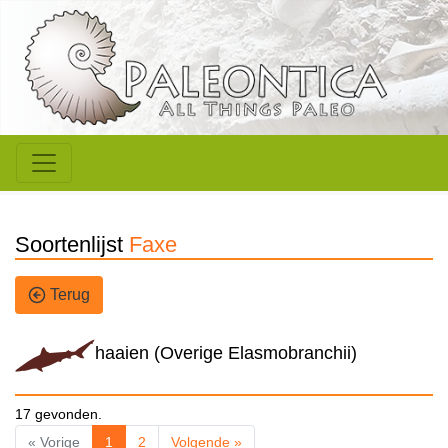
Soortenlijst
Faxe
Terug
haaien (Overige Elasmobranchii)
17 gevonden.
« Vorige
1
2
Volgende »