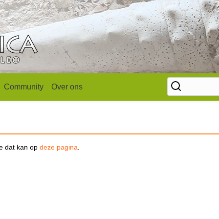
Community
Over ons
se dat kan op
deze pagina
.