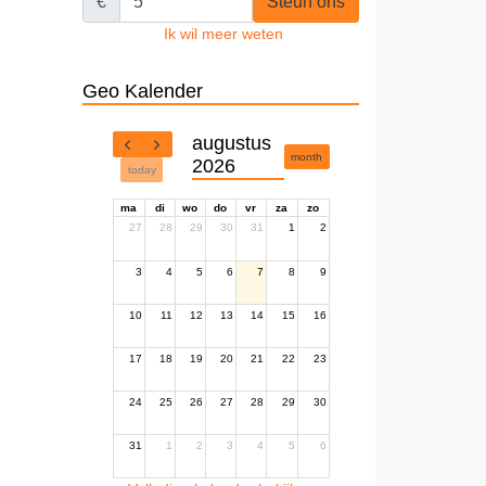
€
Steun ons
Ik wil meer weten
Geo Kalender
augustus
month
2026
today
ma
di
wo
do
vr
za
zo
27
28
29
30
31
1
2
3
4
5
6
7
8
9
10
11
12
13
14
15
16
17
18
19
20
21
22
23
24
25
26
27
28
29
30
31
1
2
3
4
5
6