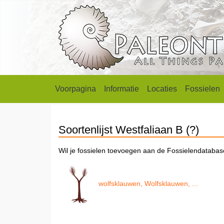
Voorpagina
Informatie
Locaties
Fossielen
Soortenlijst Westfaliaan B (?)
Wil je fossielen toevoegen aan de Fossielendataba
wolfsklauwen, Wolfsklauwen, ...