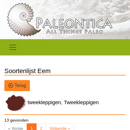
Soortenlijst Eem
Terug
tweekleppigen, Tweekleppigen
13 gevonden.
« Vorige
1
2
Volgende »