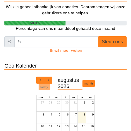
Wij zijn geheel afhankelijk van donaties. Daarom vragen wij onze
gebruikers ons te helpen.
50.0%
Percentage van ons maanddoel gehaald deze maand
€
Steun ons
Ik wil meer weten
Geo Kalender
augustus
month
2026
today
ma
di
wo
do
vr
za
zo
27
28
29
30
31
1
2
3
4
5
6
7
8
9
10
11
12
13
14
15
16