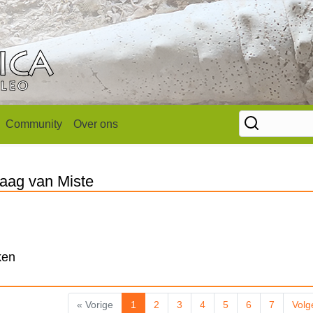
Community
Over ons
 Laag van Miste
ken
« Vorige
1
2
3
4
5
6
7
Volg