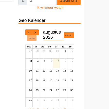
€
Steun ons
Ik wil meer weten
Geo Kalender
augustus
month
2026
today
ma
di
wo
do
vr
za
zo
27
28
29
30
31
1
2
3
4
5
6
7
8
9
10
11
12
13
14
15
16
17
18
19
20
21
22
23
24
25
26
27
28
29
30
31
1
2
3
4
5
6