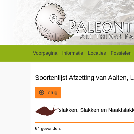
Voorpagina
Informatie
Locaties
Fossielen
Soortenlijst Afzetting van Aalten,
Terug
slakken, Slakken en Naaktslak
64 gevonden.