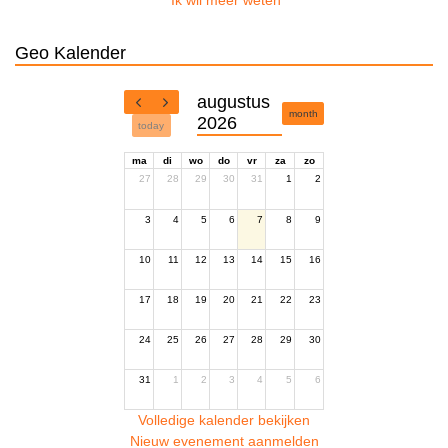
Ik wil meer weten
Geo Kalender
augustus
month
2026
today
ma
di
wo
do
vr
za
zo
27
28
29
30
31
1
2
3
4
5
6
7
8
9
10
11
12
13
14
15
16
17
18
19
20
21
22
23
24
25
26
27
28
29
30
31
1
2
3
4
5
6
Volledige kalender bekijken
Nieuw evenement aanmelden