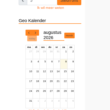
€
Steun ons
Ik wil meer weten
Geo Kalender
augustus
month
2026
today
ma
di
wo
do
vr
za
zo
27
28
29
30
31
1
2
3
4
5
6
7
8
9
10
11
12
13
14
15
16
17
18
19
20
21
22
23
24
25
26
27
28
29
30
31
1
2
3
4
5
6