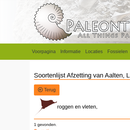
Voorpagina
Informatie
Locaties
Fossielen
Soortenlijst Afzetting van Aalten,
Terug
roggen en vleten,
1 gevonden.