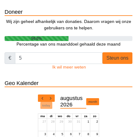
Doneer
Wij zijn geheel afhankelijk van donaties. Daarom vragen wij onze
gebruikers ons te helpen.
50.0%
Percentage van ons maanddoel gehaald deze maand
€
Steun ons
Ik wil meer weten
Geo Kalender
augustus
month
2026
today
ma
di
wo
do
vr
za
zo
27
28
29
30
31
1
2
3
4
5
6
7
8
9