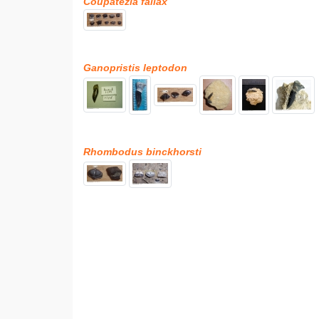
Coupatezia fallax
Ganopristis leptodon
Rhombodus binckhorsti