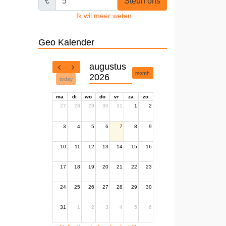
€
Steun ons
Ik wil meer weten
Geo Kalender
augustus
month
2026
today
ma
di
wo
do
vr
za
zo
27
28
29
30
31
1
2
3
4
5
6
7
8
9
10
11
12
13
14
15
16
17
18
19
20
21
22
23
24
25
26
27
28
29
30
31
1
2
3
4
5
6