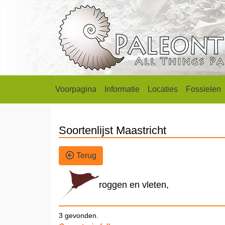
Voorpagina
Informatie
Locaties
Fossielen
Soortenlijst Maastricht
Terug
roggen en vleten,
3 gevonden.