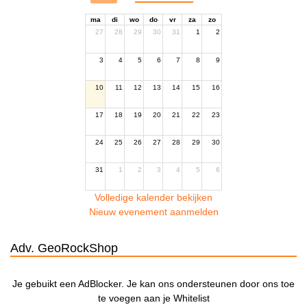
ma
di
wo
do
vr
za
zo
27
28
29
30
31
1
2
3
4
5
6
7
8
9
10
11
12
13
14
15
16
17
18
19
20
21
22
23
24
25
26
27
28
29
30
31
1
2
3
4
5
6
Volledige kalender bekijken
Nieuw evenement aanmelden
Adv. GeoRockShop
Je gebuikt een AdBlocker. Je kan ons ondersteunen door ons toe
te voegen aan je Whitelist