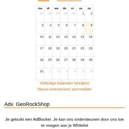
ma
di
wo
do
vr
za
zo
27
28
29
30
31
1
2
3
4
5
6
7
8
9
10
11
12
13
14
15
16
17
18
19
20
21
22
23
24
25
26
27
28
29
30
31
1
2
3
4
5
6
Volledige kalender bekijken
Nieuw evenement aanmelden
Adv. GeoRockShop
Je gebuikt een AdBlocker. Je kan ons ondersteunen door ons toe
te voegen aan je Whitelist