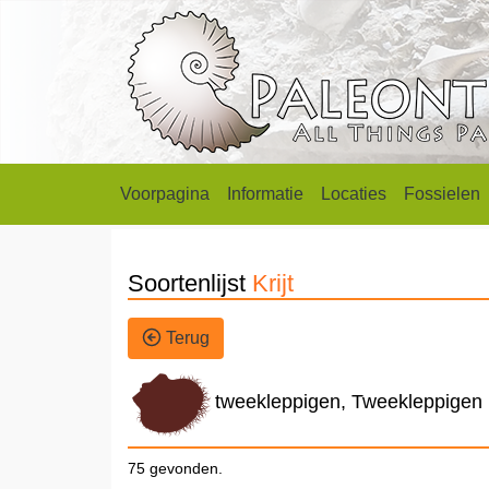
Voorpagina
Informatie
Locaties
Fossielen
Soortenlijst
Krijt
Terug
tweekleppigen, Tweekleppigen
75 gevonden.