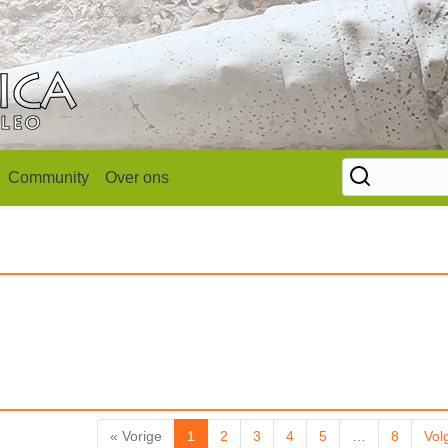
Community
Over ons
« Vorige
1
2
3
4
5
…
8
Vol