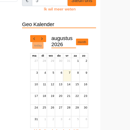
€
Steun ons
Ik wil meer weten
Geo Kalender
augustus
month
2026
today
ma
di
wo
do
vr
za
zo
27
28
29
30
31
1
2
3
4
5
6
7
8
9
10
11
12
13
14
15
16
17
18
19
20
21
22
23
24
25
26
27
28
29
30
31
1
2
3
4
5
6