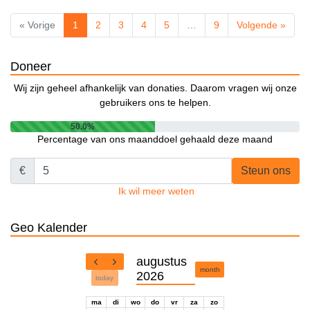
« Vorige
1
2
3
4
5
…
9
Volgende »
Doneer
Wij zijn geheel afhankelijk van donaties. Daarom vragen wij onze
gebruikers ons te helpen.
50.0%
Percentage van ons maanddoel gehaald deze maand
€
Steun ons
Ik wil meer weten
Geo Kalender
augustus
month
2026
today
ma
di
wo
do
vr
za
zo