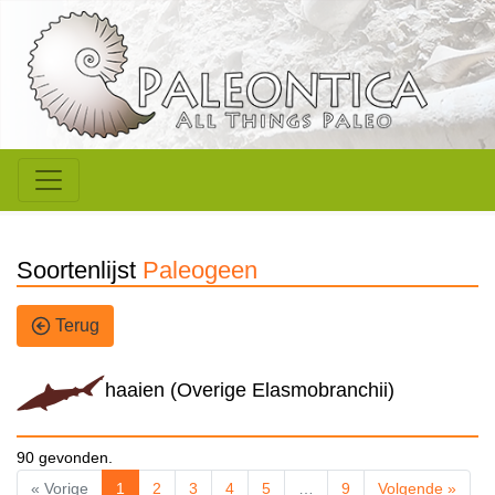
Soortenlijst
Paleogeen
Terug
haaien (Overige Elasmobranchii)
90 gevonden.
« Vorige
1
2
3
4
5
…
9
Volgende »