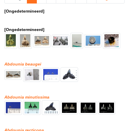
[Ongedetermineerd]
[Ongedetermineerd]
Abdounia beaugei
Abdounia minutissima
Abdounia recticona