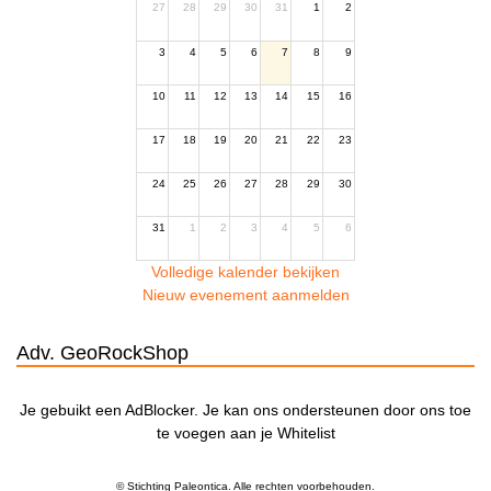
27
28
29
30
31
1
2
3
4
5
6
7
8
9
10
11
12
13
14
15
16
17
18
19
20
21
22
23
24
25
26
27
28
29
30
31
1
2
3
4
5
6
Volledige kalender bekijken
Nieuw evenement aanmelden
Adv. GeoRockShop
Je gebuikt een AdBlocker. Je kan ons ondersteunen door ons toe
te voegen aan je Whitelist
© Stichting Paleontica. Alle rechten voorbehouden.