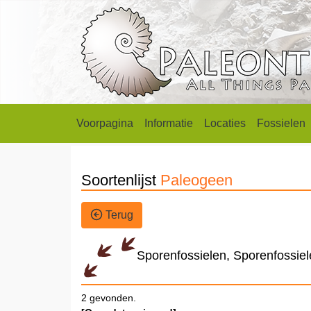
Voorpagina
Informatie
Locaties
Fossielen
Soortenlijst
Paleogeen
Terug
Sporenfossielen, Sporenfossie
2 gevonden.