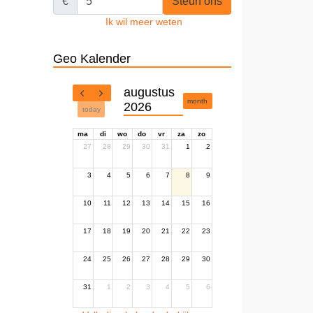
€
Steun ons
Ik wil meer weten
Geo Kalender
augustus
month
2026
today
ma
di
wo
do
vr
za
zo
27
28
29
30
31
1
2
3
4
5
6
7
8
9
10
11
12
13
14
15
16
17
18
19
20
21
22
23
24
25
26
27
28
29
30
31
1
2
3
4
5
6