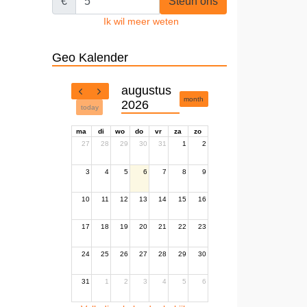
€
Steun ons
Ik wil meer weten
Geo Kalender
augustus
month
2026
today
ma
di
wo
do
vr
za
zo
27
28
29
30
31
1
2
3
4
5
6
7
8
9
10
11
12
13
14
15
16
17
18
19
20
21
22
23
24
25
26
27
28
29
30
31
1
2
3
4
5
6