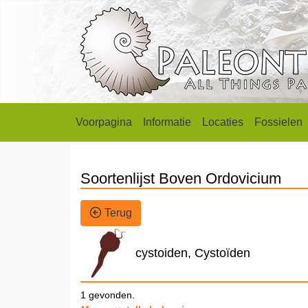
Voorpagina
Informatie
Locaties
Fossielen
Soortenlijst Boven Ordovicium
Terug
cystoiden, Cystoïden
1 gevonden.