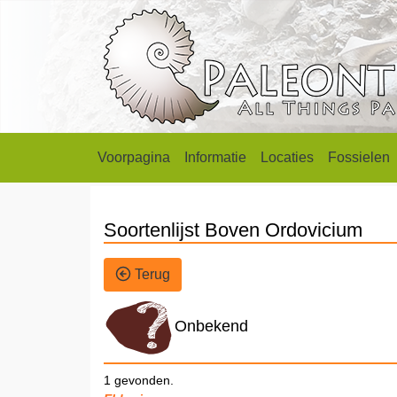
Voorpagina
Informatie
Locaties
Fossielen
Soortenlijst Boven Ordovicium
Terug
Onbekend
1 gevonden.