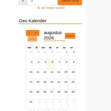
€
Steun ons
Ik wil meer weten
Geo Kalender
augustus
month
2026
today
ma
di
wo
do
vr
za
zo
27
28
29
30
31
1
2
3
4
5
6
7
8
9
10
11
12
13
14
15
16
17
18
19
20
21
22
23
24
25
26
27
28
29
30
31
1
2
3
4
5
6