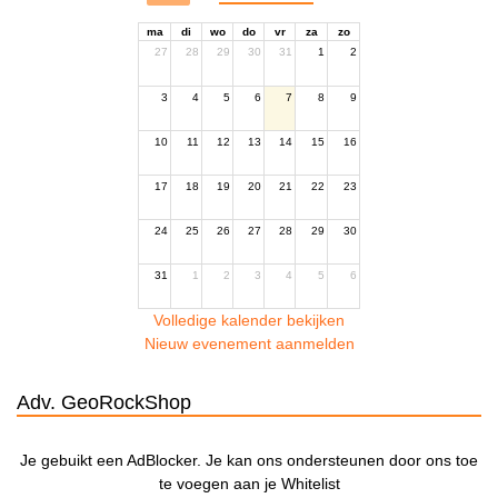
ma
di
wo
do
vr
za
zo
27
28
29
30
31
1
2
3
4
5
6
7
8
9
10
11
12
13
14
15
16
17
18
19
20
21
22
23
24
25
26
27
28
29
30
31
1
2
3
4
5
6
Volledige kalender bekijken
Nieuw evenement aanmelden
Adv. GeoRockShop
Je gebuikt een AdBlocker. Je kan ons ondersteunen door ons toe
te voegen aan je Whitelist