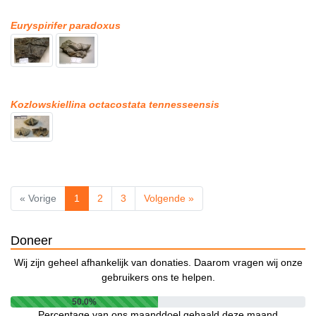
Euryspirifer paradoxus
Kozlowskiellina octacostata tennesseensis
« Vorige
1
2
3
Volgende »
Doneer
Wij zijn geheel afhankelijk van donaties. Daarom vragen wij onze
gebruikers ons te helpen.
50.0%
Percentage van ons maanddoel gehaald deze maand