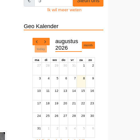
€
Steun ons
Ik wil meer weten
Geo Kalender
augustus
month
2026
today
ma
di
wo
do
vr
za
zo
27
28
29
30
31
1
2
3
4
5
6
7
8
9
10
11
12
13
14
15
16
17
18
19
20
21
22
23
24
25
26
27
28
29
30
31
1
2
3
4
5
6