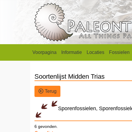
Voorpagina
Informatie
Locaties
Fossielen
Soortenlijst Midden Trias
Terug
Sporenfossielen, Sporenfossie
6 gevonden.