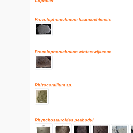
Coproliet
Procolophonichnium haarmuehlensis
Procolophonichnium winterswijkense
Rhizocorallium sp.
Rhynchosauroides peabodyi