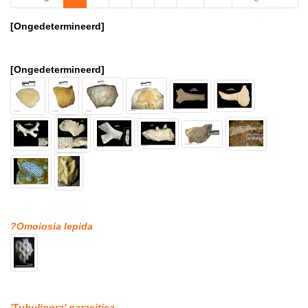
[Ongedetermineerd]
[Ongedetermineerd]
?Omoiosia lepida
'Tubulipora' parasitica