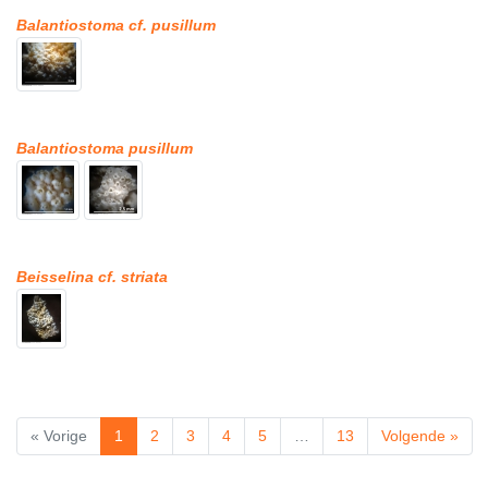
Balantiostoma cf. pusillum
Balantiostoma pusillum
Beisselina cf. striata
« Vorige
1
2
3
4
5
…
13
Volgende »