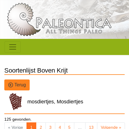
Soortenlijst Boven Krijt
Terug
mosdiertjes, Mosdiertjes
125 gevonden.
« Vorige
1
2
3
4
5
…
13
Volgende »