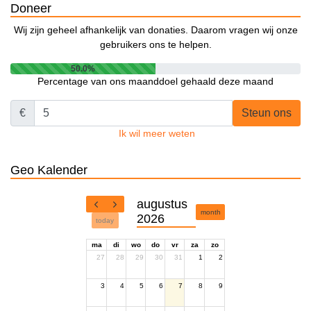
Doneer
Wij zijn geheel afhankelijk van donaties. Daarom vragen wij onze
gebruikers ons te helpen.
50.0%
Percentage van ons maanddoel gehaald deze maand
€
Steun ons
Ik wil meer weten
Geo Kalender
augustus
month
2026
today
ma
di
wo
do
vr
za
zo
27
28
29
30
31
1
2
3
4
5
6
7
8
9