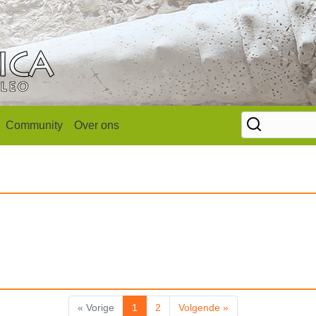
Community
Over ons
« Vorige
1
2
Volgende »