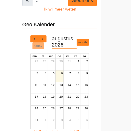
€
Steun ons
Ik wil meer weten
Geo Kalender
augustus
month
2026
today
ma
di
wo
do
vr
za
zo
27
28
29
30
31
1
2
3
4
5
6
7
8
9
10
11
12
13
14
15
16
17
18
19
20
21
22
23
24
25
26
27
28
29
30
31
1
2
3
4
5
6