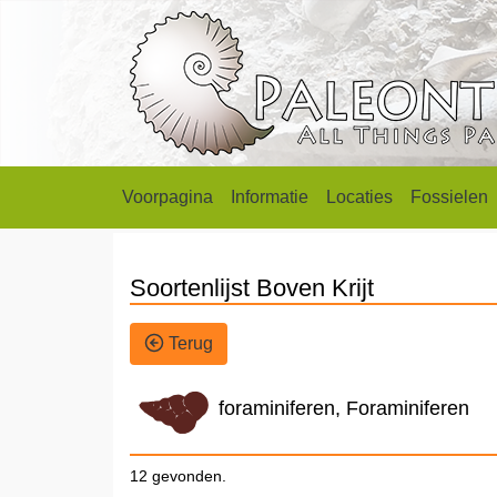
Voorpagina
Informatie
Locaties
Fossielen
Soortenlijst Boven Krijt
Terug
foraminiferen, Foraminiferen
12 gevonden.