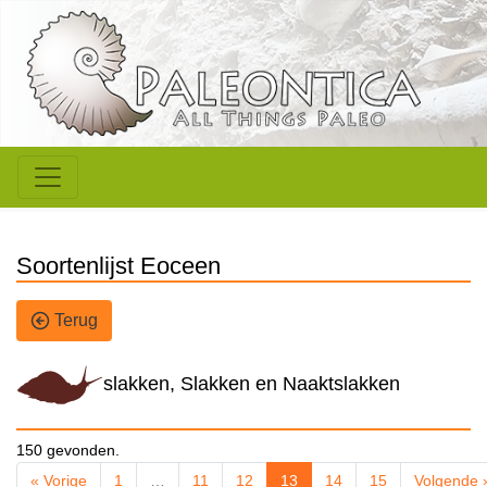
Soortenlijst Eoceen
Terug
slakken, Slakken en Naaktslakken
150 gevonden.
« Vorige
1
…
11
12
13
14
15
Volgende 