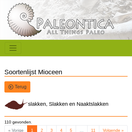
Soortenlijst Mioceen
Terug
slakken, Slakken en Naaktslakken
110 gevonden.
« Vorige
1
2
3
4
5
…
11
Volgende »