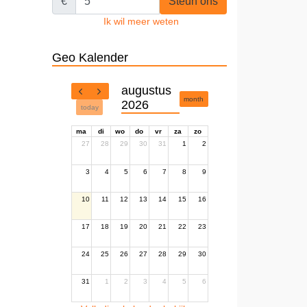
€
Steun ons
Ik wil meer weten
Geo Kalender
augustus
month
2026
today
ma
di
wo
do
vr
za
zo
27
28
29
30
31
1
2
3
4
5
6
7
8
9
10
11
12
13
14
15
16
17
18
19
20
21
22
23
24
25
26
27
28
29
30
31
1
2
3
4
5
6