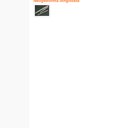
Neugeborina longistata