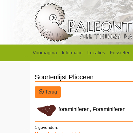
Voorpagina
Informatie
Locaties
Fossielen
Soortenlijst Plioceen
Terug
foraminiferen, Foraminiferen
1 gevonden.