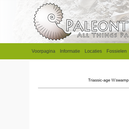
Voorpagina
Informatie
Locaties
Fossielen
Triassic-age \\\'swamp