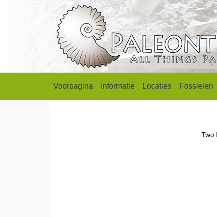
Voorpagina
Informatie
Locaties
Fossielen
Two M