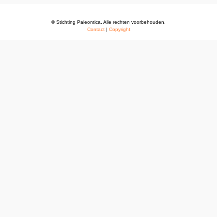
© Stichting Paleontica. Alle rechten voorbehouden.
Contact
|
Copyright