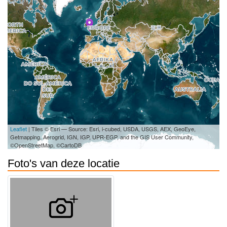
Leaflet
| Tiles © Esri — Source: Esri, i-cubed, USDA, USGS, AEX, GeoEye,
Getmapping, Aerogrid, IGN, IGP, UPR-EGP, and the GIS User Community,
©OpenStreetMap, ©CartoDB
Foto's van deze locatie