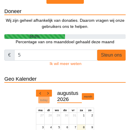
Doneer
Wij zijn geheel afhankelijk van donaties. Daarom vragen wij onze
gebruikers ons te helpen.
50.0%
Percentage van ons maanddoel gehaald deze maand
€
Steun ons
Ik wil meer weten
Geo Kalender
augustus
month
2026
today
ma
di
wo
do
vr
za
zo
27
28
29
30
31
1
2
3
4
5
6
7
8
9