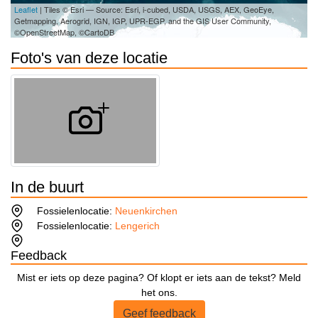
Leaflet
| Tiles © Esri — Source: Esri, i-cubed, USDA, USGS, AEX, GeoEye,
Getmapping, Aerogrid, IGN, IGP, UPR-EGP, and the GIS User Community,
©OpenStreetMap, ©CartoDB
Foto's van deze locatie
In de buurt
Fossielenlocatie:
Neuenkirchen
Fossielenlocatie:
Lengerich
Feedback
Mist er iets op deze pagina? Of klopt er iets aan de tekst? Meld
het ons.
Geef feedback