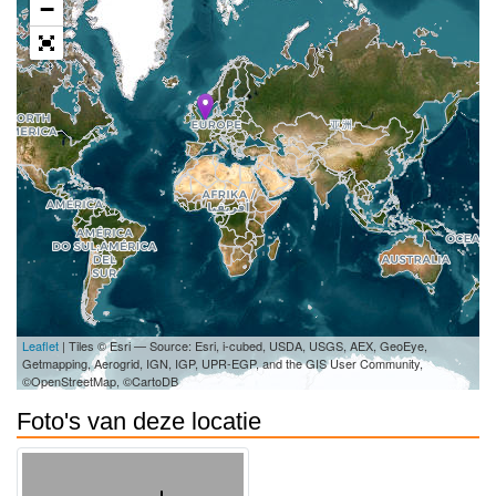
−
Leaflet
| Tiles © Esri — Source: Esri, i-cubed, USDA, USGS, AEX, GeoEye,
Getmapping, Aerogrid, IGN, IGP, UPR-EGP, and the GIS User Community,
©OpenStreetMap, ©CartoDB
Foto's van deze locatie