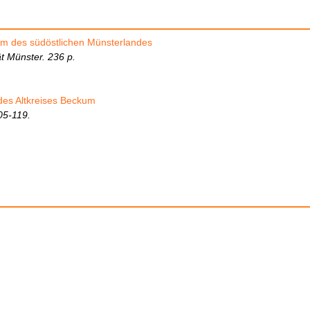
um des südöstlichen Münsterlandes
t Münster. 236 p.
es Altkreises Beckum
05-119.