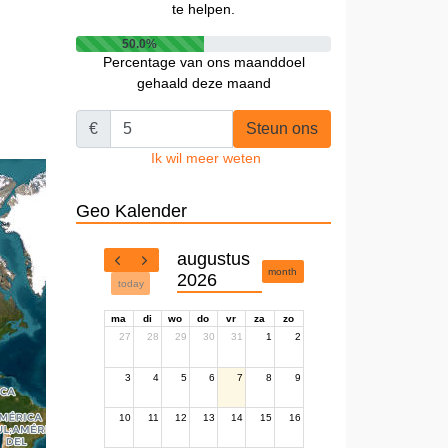
te helpen.
50.0%
Percentage van ons maanddoel
gehaald deze maand
€
Steun ons
Ik wil meer weten
Geo Kalender
augustus
month
2026
today
ma
di
wo
do
vr
za
zo
27
28
29
30
31
1
2
3
4
5
6
7
8
9
10
11
12
13
14
15
16