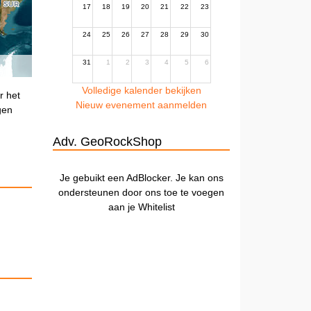
17
18
19
20
21
22
23
24
25
26
27
28
29
30
31
1
2
3
4
5
6
Volledige kalender bekijken
r het
Nieuw evenement aanmelden
gen
Adv. GeoRockShop
Je gebuikt een AdBlocker. Je kan ons
ondersteunen door ons toe te voegen
aan je Whitelist