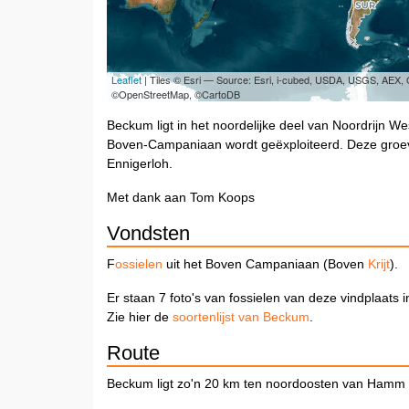
Leaflet
| Tiles © Esri — Source: Esri, i-cubed, USDA, USGS, AEX
©OpenStreetMap, ©CartoDB
Beckum ligt in het noordelijke deel van Noordrijn We
Boven-Campaniaan wordt geëxploiteerd. Deze groeve
Ennigerloh.
Met dank aan Tom Koops
Vondsten
F
ossielen
uit het Boven Campaniaan (Boven
Krijt
).
Er staan 7 foto's van fossielen van deze vindplaats 
Zie hier de
soortenlijst van Beckum
.
Route
Beckum ligt zo'n 20 km ten noordoosten van Hamm e